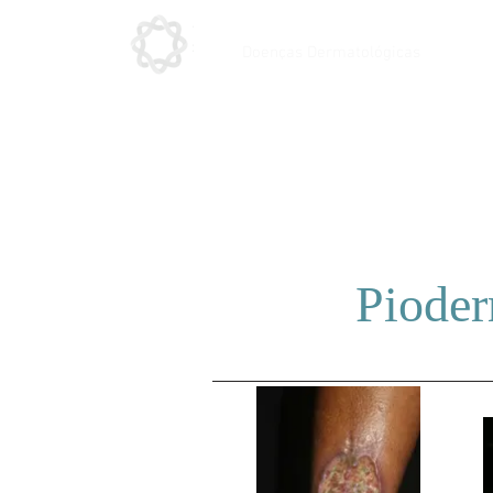
Doenças Dermatológicas
Piode