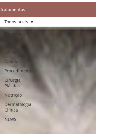
Tratamentos
Todos posts
Todos posts
Face
Corpo
Cabelo
Procedimentos
Cirurgia
Plástica
Nutrição
Dermatologia
Clínica
NEWS