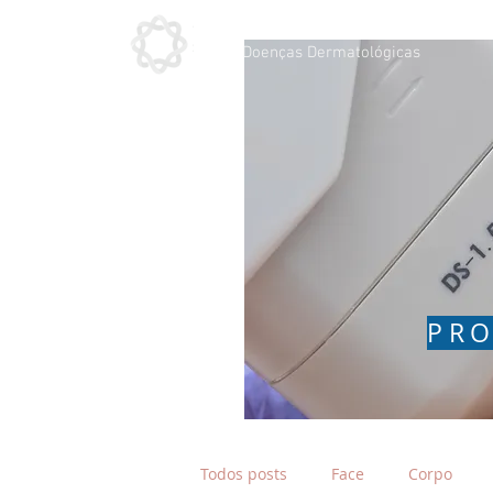
Doenças Dermatológicas
PRO
Todos posts
Face
Corpo