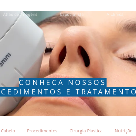
Atlas de Imagens
Especialista
A Clínica
CONHECA NOSSOS
CEDIMENTOS E TRATAMENT
Cabelo
Procedimentos
Cirurgia Plástica
Nutrição