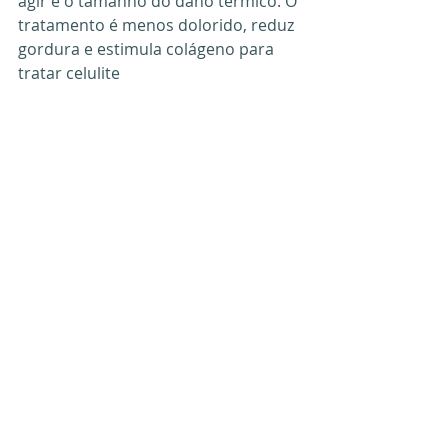
agir e o tamanho do dano térmico. O 
tratamento é menos dolorido, reduz 
gordura e estimula colágeno para 
tratar celulite