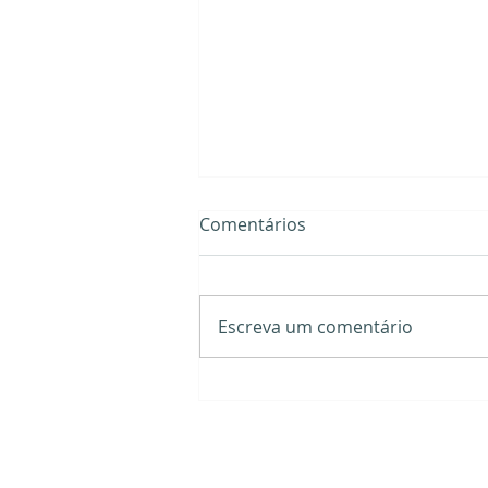
Comentários
Escreva um comentário
Morpheus: conheça tudo
sobre o tratamento mais
eficaz para flacidez