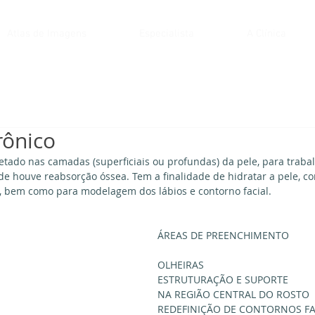
Atlas de Imagens
Especialista
A Clínica
rônico
jetado nas camadas (superficiais ou profundas) da pele, para traba
de houve reabsorção óssea. Tem a finalidade de hidratar a pele, cor
), bem como para modelagem dos lábios e contorno facial. 
ÁREAS DE PREENCHIMENTO
OLHEIRAS
ESTRUTURAÇÃO E SUPORTE
NA REGIÃO CENTRAL DO ROSTO
REDEFINIÇÃO DE CONTORNOS FA