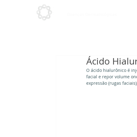
Doenças Dermatológicas
Ácido Hialu
O ácido hialurônico é in
facial e repor volume on
expressão (rugas faciais