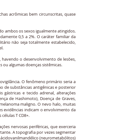
chas acrômicas bem circunscritas, quase
ndo ambos os sexos igualmente atingidos.
amente 0,5 a 2%. O caráter familiar da
ário não seja totalmente estabelecido,
l.
, havendo o desenvolvimento de lesões,
cos ou algumas doenças sistêmicas.
vigilância. O fenômeno primário seria a
 de substâncias antigênicas e posterior
s gástricas e tecido adrenal, alterações
oença de Hashimoto), Doença de Graves,
e melanoma maligno. O nevo halo, muitas
tes evidências indicam o envolvimento da
 células T CD8+.
ões nervosas periféricas, que exerceria
tante. A topografia por vezes segmentar
e ácidovanilmandélico (neurometabólitos)