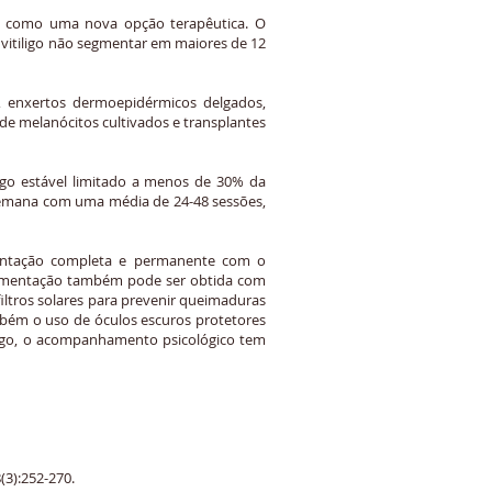
do como uma nova opção terapêutica. O
 vitiligo não segmentar em maiores de 12
 enxertos dermoepidérmicos delgados,
de melanócitos cultivados e transplantes
go estável limitado a menos de 30% da
r semana com uma média de 24-48 sessões,
gmentação completa e permanente com o
igmentação também pode ser obtida com
filtros solares para prevenir queimaduras
ambém o uso de óculos escuros protetores
ligo, o acompanhamento psicológico tem
(3):252-270.