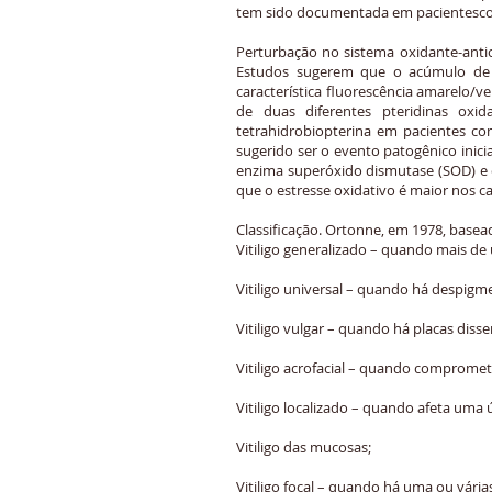
tem sido documentada em pacientescom
Perturbação no sistema oxidante-anti
Estudos sugerem que o acúmulo de ra
característica fluorescência amarelo/v
de duas diferentes pteridinas ox
tetrahidrobiopterina em pacientes co
sugerido ser o evento patogênico inic
enzima superóxido dismutase (SOD) e ca
que o estresse oxidativo é maior nos cas
Classificação. Ortonne, em 1978, baseado
Vitiligo generalizado – quando mais d
Vitiligo universal – quando há despigme
Vitiligo vulgar – quando há placas dis
Vitiligo acrofacial – quando compromet
Vitiligo localizado – quando afeta uma
Vitiligo das mucosas;
Vitiligo focal – quando há uma ou vár