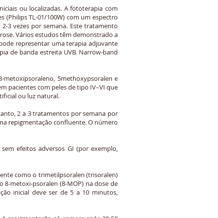
ciais ou localizadas. A fototerapia com
es (Philips TL-01/100W) com um espectro
2-3 vezes por semana. Este tratamento
 xerose. Vários estudos têm demonstrado a
 pode representar uma terapia adjuvante
apia de banda estreita UVB. Narrow-band
8-metoxipsoraleno, 5methoxypsoralen e
em pacientes com peles de tipo IV–VI que
ficial ou luz natural.
tanto, 2 a 3 tratamentos por semana por
 uma repigmentação confluente. O número
sem efeitos adversos GI (por exemplo,
nte como o trimetilpsoralen (trisoralen)
ou o 8-metoxi-psoralen (8-MOP) na dose de
ção inicial deve ser de 5 a 10 minutos,