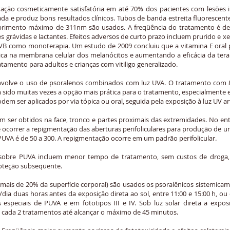
ação cosmeticamente satisfatória em até 70% dos pacientes com lesões ini
a e produz bons resultados clínicos. Tubos de banda estreita fluorescent
imento máximo de 311nm são usados. A freqüência do tratamento é de 
es grávidas e lactantes. Efeitos adversos de curto prazo incluem prurido e
 UVB como monoterapia. Um estudo de 2009 concluiu que a vitamina E oral
dica na membrana celular dos melanócitos e aumentando a eficácia da ter
tamento para adultos e crianças com vitiligo generalizado.
nvolve o uso de psoralenos combinados com luz UVA. O tratamento com 
 sido muitas vezes a opção mais prática para o tratamento, especialmente 
dem ser aplicados por via tópica ou oral, seguida pela exposição à luz UV arti
 ser obtidos na face, tronco e partes proximais das extremidades. No en
 ocorrer a repigmentação das aberturas perifoliculares para produção de
UVA é de 50 a 300. A repigmentação ocorre em um padrão perifolicular.
sobre PUVA incluem menor tempo de tratamento, sem custos de droga, 
roteção subseqüente.
ais de 20% da superfície corporal) são usados os psoralênicos sistemicame
g/dia duas horas antes da exposição direta ao sol, entre 11:00 e 15:00 h, 
especiais de PUVA e em fototipos III e IV. Sob luz solar direta a exposi
ada 2 tratamentos até alcançar o máximo de 45 minutos.