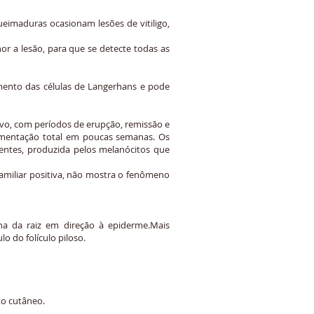
ueimaduras ocasionam lesões de vitiligo,
r a lesão, para que se detecte todas as
mento das células de Langerhans e pode
ivo, com períodos de erupção, remissão e
gmentação total em poucas semanas. Os
ntes, produzida pelos melanócitos que
familiar positiva, não mostra o fenômeno
na da raiz em direção à epiderme.Mais
o do folículo piloso.
to cutâneo.