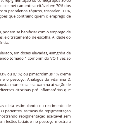
is. A repigmentação só começa após 30-50
ção cosmeticamente aceitável em 70% dos
om psoralenos tópicos, trisoralen 0,1%,
ndições que contraindiquem o emprego de
as, podem se benificiar com o emprego de
as, é o tratamento de escolha. A idade do
ência.
elerado, em doses elevadas, 40mg/dia de
 sendo tomado 1 comprimido VO 1 vez ao
0,03% ou 0,1%) ou pimecrolimus 1% creme
ça e o pescoço. Análogos da vitamina D,
esposta imune local e atuam na ativação de
 diversas citocinas pró-inflamatórias que
avioleta estimulando o crescimento de
33 pacientes, as taxas de repigmentação
mostrando repigmentação aceitável sem
m lesões faciais e no pescoço mostra a