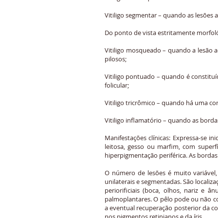
Vitiligo segmentar – quando as lesões
Do ponto de vista estritamente morfológ
Vitiligo mosqueado – quando a lesão a
pilosos;
Vitiligo pontuado – quando é constitu
folicular;
Vitiligo tricrômico – quando há uma co
Vitiligo inflamatório – quando as bord
Manifestações clínicas: Expressa-se i
leitosa, gesso ou marfim, com superfí
hiperpigmentação periférica. As bordas
O número de lesões é muito variável, 
unilaterais e segmentadas. São localiza
periorificiais (boca, olhos, nariz
palmoplantares. O pêlo pode ou não co
a eventual recuperação posterior da co
nos pigmentos retinianos e da íris.