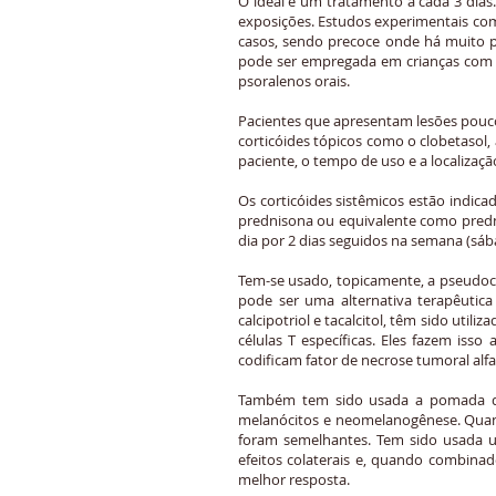
O ideal é um tratamento a cada 3 dias
exposições. Estudos experimentais co
casos, sendo precoce onde há muito pa
pode ser empregada em crianças com v
psoralenos orais.
Pacientes que apresentam lesões pouco
corticóides tópicos como o clobetasol,
paciente, o tempo de uso e a localização
Os corticóides sistêmicos estão indic
prednisona ou equivalente como pred
dia por 2 dias seguidos na semana (sá
Tem-se usado, topicamente, a pseudoc
pode ser uma alternativa terapêutica
calcipotriol e tacalcitol, têm sido uti
células T específicas. Eles fazem isso
codificam fator de necrose tumoral alfa
Também tem sido usada a pomada de 
melanócitos e neomelanogênese. Quand
foram semelhantes. Tem sido usada 
efeitos colaterais e, quando combina
melhor resposta.