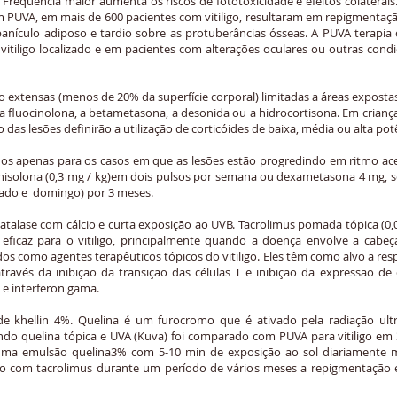
. Freqüência maior aumenta os riscos de fototoxicidade e efeitos colatera
m PUVA, em mais de 600 pacientes com vitiligo, resultaram em repigmenta
nículo adiposo e tardio sobre as protuberâncias ósseas. A PUVA terapia c
itiligo localizado e em pacientes com alterações oculares ou outras co
 extensas (menos de 20% da superfície corporal) limitadas a áreas expost
 a fluocinolona, a betametasona, a desonida ou a hidrocortisona. Em crianç
 das lesões definirão a utilização de corticóides de baixa, média ou alta pot
ados apenas para os casos em que as lesões estão progredindo em ritmo ac
nisolona (0,3 mg / kg)em dois pulsos por semana ou dexametasona 4 mg,
bado e domingo) por 3 meses.
atalase com cálcio e curta exposição ao UVB. Tacrolimus pomada tópica (
 eficaz para o vitiligo, principalmente quando a doença envolve a cabe
lizados como agentes terapêuticos tópicos do vitiligo. Eles têm como alvo a r
 através da inibição da transição das células T e inibição da expressão de
 e interferon gama.
khellin 4%. Quelina é um furocromo que é ativado pela radiação ultr
o quelina tópica e UVA (Kuva) foi comparado com PUVA para vitiligo em 
uma emulsão quelina3% com 5-10 min de exposição ao sol diariamente 
do com tacrolimus durante um período de vários meses a repigmentação e