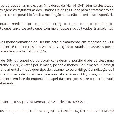
es de pequenas molécular (inibidores da via JAK-SAT) têm se destaca
as agências regulatórias dos Estados Unidos e Eruopa para o tratamento de
perfície corporal. No Brasil, a medicação ainda não encontra-se disponível.
ação mediante procedimentos cirúrgicos como: enxertos epidérmicos,
utólogos, enxertos autólogos com melanócitos não cultivados, transplantes 
raios monocromáticos de 308 nm para o tratamento em manchas de vitili
tamento é caro. Lesões localizadas do vitiligo são tratadas duas vezes po
associação de tacrolimus 0,1%.
 de 50% da superfície corporal) considerar a possibilidade de despi
creme a 20%, 2 vezes por semana, por pelo menos 3 a 12 meses. A desp
fundamental em qualquer tipo de tratamento para vitiligo é a indicação de 
r o contraste de cor entre a pele normal e as áreas vitiliginosas, como t
almente, em face do importante papel das emoções sobre o curso do viti
ratamento.
RA, Santorico SA. J Invest Dermatol. 2021 Feb;141(2):265-273.
 its therapeutic implications. Bergqvist C, Ezzedine K. J Dermatol. 2021 Mar;48