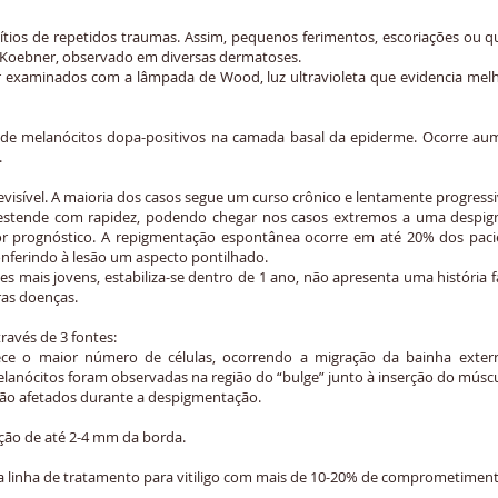
ítios de repetidos traumas. Assim, pequenos ferimentos, escoriações ou q
Koebner, observado em diversas dermatoses.
 examinados com a lâmpada de Wood, luz ultravioleta que evidencia melho
 de melanócitos dopa-positivos na camada basal da epiderme. Ocorre au
.
evisível. A maioria dos casos segue um curso crônico e lentamente progress
e estende com rapidez, podendo chegar nos casos extremos a uma despi
r prognóstico. A repigmentação espontânea ocorre em até 20% dos pacie
conferindo à lesão um aspecto pontilhado.
es mais jovens, estabiliza-se dentro de 1 ano, não apresenta uma história 
ras doenças.
ravés de 3 fontes:
ece o maior número de células, ocorrendo a migração da bainha exter
lanócitos foram observadas na região do “bulge” junto à inserção do múscul
ão afetados durante a despigmentação.
ação de até 2-4 mm da borda.
a linha de tratamento para vitiligo com mais de 10-20% de comprometimen