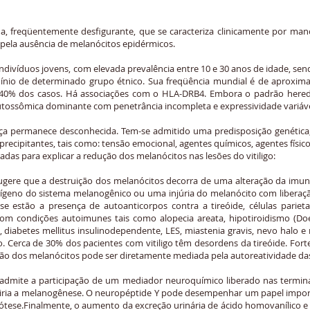
a, freqüentemente desfigurante, que se caracteriza clinicamente por man
 pela ausência de melanócitos epidérmicos.
ndivíduos jovens, com elevada prevalência entre 10 e 30 anos de idade, se
nio de determinado grupo étnico. Sua freqüência mundial é de aproximad
40% dos casos. Há associações com o HLA-DRB4. Embora o padrão heredit
tossômica dominante com penetrância incompleta e expressividade variáve
nça permanece desconhecida. Tem-se admitido uma predisposição genética
 precipitantes, tais como: tensão emocional, agentes químicos, agentes físi
as para explicar a redução dos melanócitos nas lesões do vitiligo:
gere que a destruição dos melanócitos decorra de uma alteração da imuno
geno do sistema melanogênico ou uma injúria do melanócito com liberação
e estão a presença de autoanticorpos contra a tireóide, células parietai
 com condições autoimunes tais como alopecia areata, hipotiroidismo (D
 diabetes mellitus insulinodependente, LES, miastenia gravis, nevo halo 
go. Cerca de 30% dos pacientes com vitiligo têm desordens da tireóide. For
uição dos melanócitos pode ser diretamente mediada pela autoreatividade das
admite a participação de um mediador neuroquímico liberado nas terminaç
ibiria a melanogênese. O neuropéptide Y pode desempenhar um papel impor
pótese.Finalmente, o aumento da excreção urinária de ácido homovanílico 