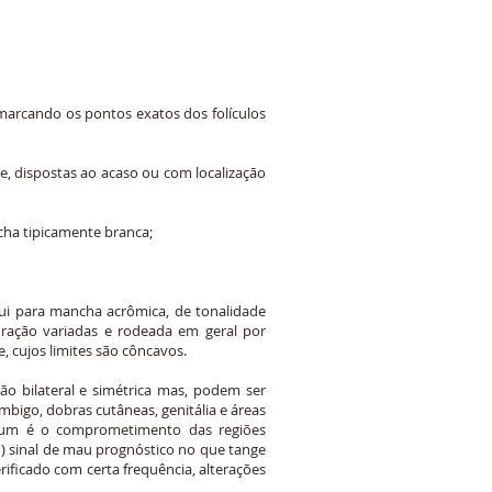
 marcando os pontos exatos dos folículos
, dispostas ao acaso ou com localização
cha tipicamente branca;
lui para mancha acrômica, de tonalidade
guração variadas e rodeada em geral por
, cujos limites são côncavos.
ão bilateral e simétrica mas, podem ser
umbigo, dobras cutâneas, genitália e áreas
omum é o comprometimento das regiões
) sinal de mau prognóstico no que tange
ificado com certa frequência, alterações