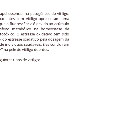
el essencial na patogênese do vitiligo.
pacientes com vitiligo apresentam uma
 que a fluorescência é devido ao acúmulo
defeito metabólico na homeostase da
totóxico. O estresse oxidativo tem sido
el do estresse oxidativo pela dosagem da
 de indivíduos saudáveis. Eles concluíram
T na pele de vitiligo doentes.
intes tipos de vitiligo: