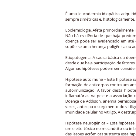
É uma leucodermia idiopática adquirid
sempre simétricas e, histologicamente,
Epidemiologia. Afeta primordialmente i
Não há evidência de que haja predomí
doença pode ser evidenciado em até 
supõe-se uma herança poligênica ou au
Etiopatogenia. A causa básica da doe
desde que haja participação de fatores
Algumas hipóteses podem ser considerad
Hipótese autoimune – Esta hipótese su
formação de anticorpos contra um antí
autoimunização. A favor desta hipótes
inflamatórias na pele e a associação
Doença de Addison, anemia perniciosa,
vezes, antecipa o surgimento do vitili
imunidade celular no vitiligo. A destr
Hipótese neurogênica – Esta hipótese 
um efeito tóxico no melanócito ou in
das lesões acrômicas sustenta esta hi