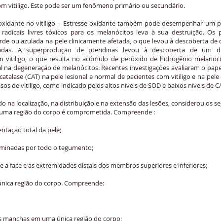
 vitiligo. Este pode ser um fenômeno primário ou secundário.
oxidante no vitiligo – Estresse oxidante também pode desempenhar um pap
dicais livres tóxicos para os melanócitos leva à sua destruição. Os 
erde ou azulada na pele clinicamente afetada, o que levou à descoberta de
idadas. A superprodução de pteridinas levou à descoberta de um 
m vitiligo, o que resulta no acúmulo de peróxido de hidrogênio melanoci
ial na degeneração de melanócitos. Recentes investigações avaliaram o pap
talase (CAT) na pele lesional e normal de pacientes com vitiligo e na pele
os de vitiligo, como indicado pelos altos níveis de SOD e baixos níveis de CA
 na localização, na distribuição e na extensão das lesões, considerou os segu
e uma região do corpo é comprometida. Compreende :
ntação total da pele;
seminadas por todo o tegumento;
e a face e as extremidades distais dos membros superiores e inferiores;
 única região do corpo. Compreende:
ias manchas em uma única região do corpo;