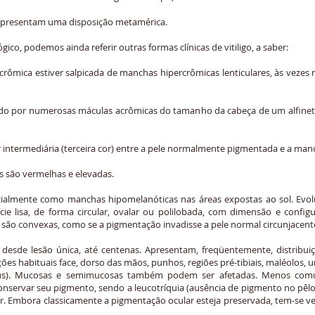
 apresentam uma disposição metamérica.
ico, podemos ainda referir outras formas clínicas de vitiligo, a saber:
crômica estiver salpicada de manchas hipercrômicas lenticulares, às vezes
ído por numerosas máculas acrômicas do tamanho da cabeça de um alfinete
r intermediária (terceira cor) entre a pele normalmente pigmentada e a man
as são vermelhas e elevadas.
nicialmente como manchas hipomelanóticas nas áreas expostas ao sol. Evo
cie lisa, de forma circular, ovalar ou polilobada, com dimensão e confi
 são convexas, como se a pigmentação invadisse a pele normal circunjacente
desde lesão única, até centenas. Apresentam, freqüentemente, distribuiç
ções habituais face, dorso das mãos, punhos, regiões pré-tibiais, maléolos, 
 e ânus). Mucosas e semimucosas também podem ser afetadas. Menos c
nservar seu pigmento, sendo a leucotríquia (ausência de pigmento no pêlo
r. Embora classicamente a pigmentação ocular esteja preservada, tem-se ver