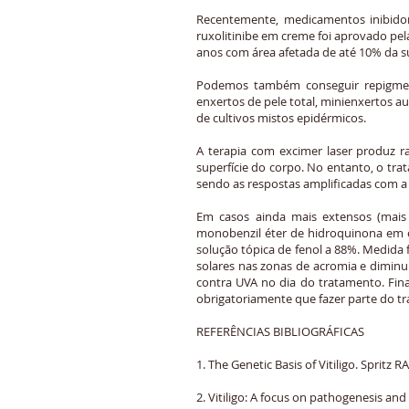
Recentemente, medicamentos inibidor
ruxolitinibe em creme foi aprovado pel
anos com área afetada de até 10% da su
Podemos também conseguir repigment
enxertos de pele total, minienxertos a
de cultivos mistos epidérmicos.
A terapia com excimer laser produz 
superfície do corpo. No entanto, o tra
sendo as respostas amplificadas com a 
Em casos ainda mais extensos (mais
monobenzil éter de hidroquinona em 
solução tópica de fenol a 88%. Medida 
solares nas zonas de acromia e diminui
contra UVA no dia do tratamento. Fin
obrigatoriamente que fazer parte do t
REFERÊNCIAS BIBLIOGRÁFICAS
1. The Genetic Basis of Vitiligo. Spritz 
2. Vitiligo: A focus on pathogenesis and