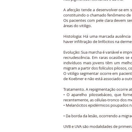
A afecção tende a desenvolver-se em s
constituindo o chamado fenômeno de 
Os pacientes com pele clara devem ser
áreas do vitiligo.
Histologia: Há uma marcada ausência
haver infiltração de linfócitos na derme
Evolução: Sua marcha é variável e impr
recrudescência. Em raras ocasiões s
indivíduos mais jovens têm um melho
migram a partir dos folículos pilosos, 
O vitiligo segmentar ocorre em pacient
de Koebner e não está associado a out
Tratamento. A repigmentação ocorre at
• O aparelho pilossebáceo, que forn
recentemente, as células-tronco dos me
• Melanócitos epidérmicos poupados n
• Da borda da lesão, ocorrendo a migr
UVB e UVA são modalidades de primeir