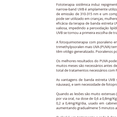
Fototerapia sistêmica induz repigment
narrow-band UVB é amplamente utilizad
de emissão de 310-315 nm e um compr
pode ser utilizado em crianças, mulher
eficácia da terapia de banda estreita
valiosa, impedindo a peroxidação lipí
UVB se tornou a primeira escolha de tra
A fotoquimioterapia com psoraleno e
trimethylpsoralen mais UVA (PUVA) tem
têm vitiligo generalizado. Psoralenos po
Os melhores resultados do PUVA podem
muitos meses são necessários antes de
total de tratamentos necessários com P
As vantagens de banda estreita UVB 
náuseas), e sem necessidade de fotop
Quando as lesões são muito extensas (m
por via oral, na dose de 0,6 a 0,8mg/K
0,2 a 0,4mg/Kg/dia, usado em cabines 
aumentando gradualmene 5 minutos a c