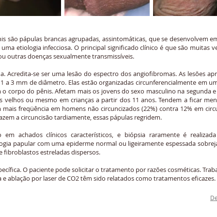
nis são pápulas brancas agrupadas, assintomáticas, que se desenvolvem em
uma etiologia infecciosa. O principal significado clínico é que são muita
u outras doenças sexualmente transmissíveis.
a. Acredita-se ser uma lesão do espectro dos angiofibromas. As lesões a
1 a 3 mm de diâmetro. Elas estão organizadas circunferencialmente em uma
 o corpo do pênis. Afetam mais os jovens do sexo masculino na segunda e
velhos ou mesmo em crianças a partir dos 11 anos. Tendem a ficar meno
 mais freqüência em homens não circuncizados (22%) contra 12% em circu
zem a circuncisão tardiamente, essas pápulas regridem.
em achados clínicos característicos, e biópsia raramente é realizada 
ogia papular com uma epiderme normal ou ligeiramente espessada sobrej
 fibroblastos estreladas dispersos.
pecífica. O paciente pode solicitar o tratamento por razões cosméticas. Tr
a e ablação por laser de CO2 têm sido relatados como tratamentos eficazes.
© 2020 Por: Clinical Center Rio Mar - Skin Prime - 37.572.208/0001-95
De