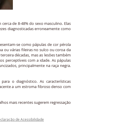
 cerca de 8-48% do sexo masculino. Elas
s vezes diagnosticadas erroneamente como
presentam-se como pápulas de cor pérola
 ou várias fileiras no sulco ou coroa da
 terceira décadas, mas as lesões também
s perceptíveis com a idade. As pápulas
ncizados, principalmente na raça negra.
para o diagnóstico. As características
acente a um estroma fibroso denso com
abalhos mais recentes sugerem regressação
claração de Acessibilidade