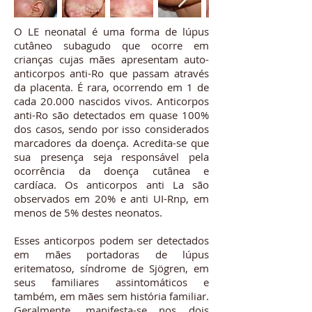
O LE neonatal é uma forma de lúpus
cutâneo subagudo que ocorre em
crianças cujas mães apresentam auto-
anticorpos anti-Ro que passam através
da placenta. É rara, ocorrendo em 1 de
cada 20.000 nascidos vivos. Anticorpos
anti-Ro são detectados em quase 100%
dos casos, sendo por isso considerados
marcadores da doença. Acredita-se que
sua presença seja responsável pela
ocorrência da doença cutânea e
cardíaca. Os anticorpos anti La são
observados em 20% e anti UI-Rnp, em
menos de 5% destes neonatos.
Esses anticorpos podem ser detectados
em mães portadoras de lúpus
eritematoso, síndrome de Sjögren, em
seus familiares assintomáticos e
também, em mães sem história familiar.
Geralmente, manifesta-se nos dois