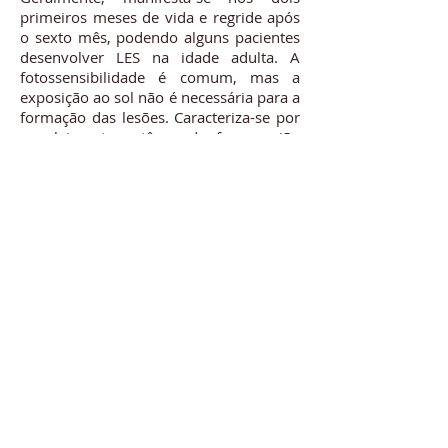
primeiros meses de vida e regride após
o sexto mês, podendo alguns pacientes
desenvolver LES na idade adulta. A
fotossensibilidade é comum, mas a
exposição ao sol não é necessária para a
formação das lesões. Caracteriza-se por
envolvimento cutâneo da face, região
periorbitária (olhos de coruja), couro
cabeludo, braços e pernas.
As lesões podem ter aspecto
poiquilodérmico ou telangiectásico,
tardiamente. São típicos o transtorno de
condução e bloqueio cardíacos, com
significante mortalidade no primeiro
ano de vida. Cerca de 2/3 das crianças
requerem marcapasso. Outros achados
incluem doença hepatobiliar,
trombocitopenia, anemia hemolítica e
pneumonia. Envolvimento renal,
articular e do SNC são raros. O
tratamento das lesões cutâneas consiste