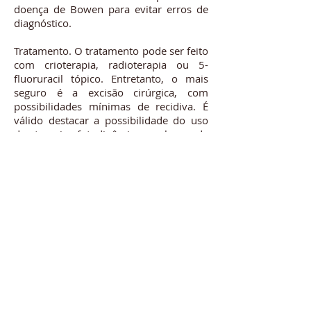
doença de Bowen para evitar erros de
diagnóstico.
Tratamento. O tratamento pode ser feito
com crioterapia, radioterapia ou 5-
fluoruracil tópico. Entretanto, o mais
seguro é a excisão cirúrgica, com
possibilidades mínimas de recidiva. É
válido destacar a possibilidade do uso
de terapia fotodinâmica e laser de
argônio ou CO2.
REFERÊNCIAS BIBLIOGRÁFICAS
1. Topical Calcipotriol Plus 5-
Fluorouracil in the Treatment of Actinic
Keratosis, Bowen's Disease, and
Squamous Cell Carcinoma: A Systematic
Review. Lapidus AH, Lee S, Liu ZF,
Smithson S, Chew CY, Gin D.J Cutan Med
Surg. 2024 Jul-Aug;28(4):375-380.