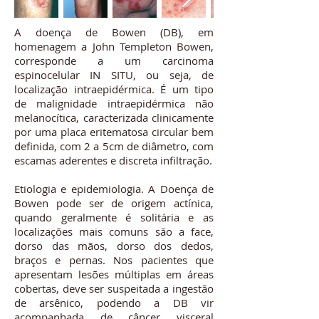
A doença de Bowen (DB), em
homenagem a John Templeton Bowen,
corresponde a um carcinoma
espinocelular IN SITU, ou seja, de
localização intraepidérmica. É um tipo
de malignidade intraepidérmica não
melanocítica, caracterizada clinicamente
por uma placa eritematosa circular bem
definida, com 2 a 5cm de diâmetro, com
escamas aderentes e discreta infiltração.
Etiologia e epidemiologia. A Doença de
Bowen pode ser de origem actínica,
quando geralmente é solitária e as
localizações mais comuns são a face,
dorso das mãos, dorso dos dedos,
braços e pernas. Nos pacientes que
apresentam lesões múltiplas em áreas
cobertas, deve ser suspeitada a ingestão
de arsênico, podendo a DB vir
acompanhada de câncer visceral