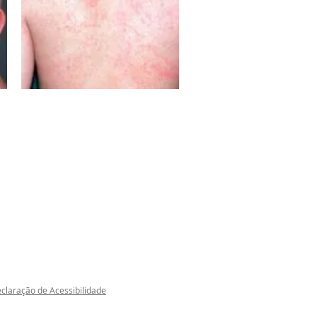
claração de Acessibilidade