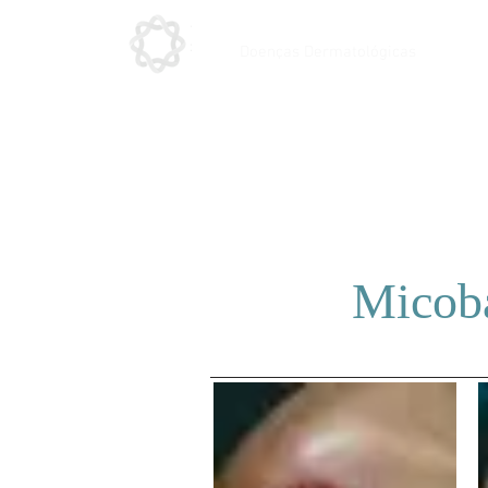
Doenças Dermatológicas
Micoba